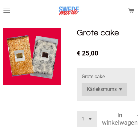
Ga
direct
naar
de
Grote cake
hoofdinhoud
€ 25,00
Grote cake
In
winkelwagen