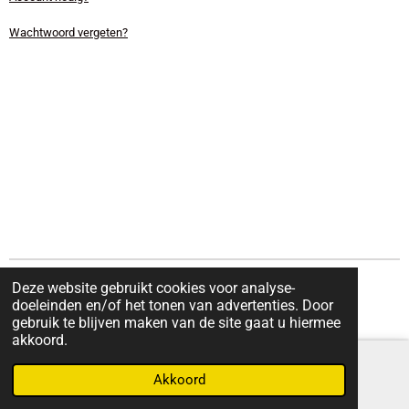
Wachtwoord vergeten?
Deze website gebruikt cookies voor analyse-
© 2022 - 2026 SwedeMarie
doeleinden en/of het tonen van advertenties. Door
Powered by
JouwWeb
gebruik te blijven maken van de site gaat u hiermee
akkoord.
Akkoord
E-mailadres
Kaart