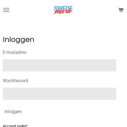
Ga
direct
naar
de
hoofdinhoud
Inloggen
E-mailadres
Wachtwoord
Inloggen
Account nodig?